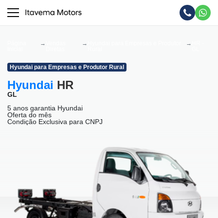
Página
Vendas
Hyundai para Empresas e Produtor
HR -
Inicial
Diretas
Rural
GL
Hyundai para Empresas e Produtor Rural
Hyundai
HR
GL
5 anos garantia Hyundai
Oferta do mês
Condição Exclusiva para CNPJ