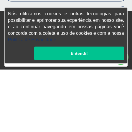
Nós utilizamos cookies e outras tecnologias para
possibilitar e aprimorar sua experiência em nosso site,
e ao continuar navegando em nossas páginas você
Confira endereços, telefones e horários, selecionando a unidade
abaixo:
concorda com a coleta e uso de cookies e com a nossa
Política de Privacidade
.
Hyundai Duque de Caxias
Entendi!
Hyundai Campo Grande
CNPJ:
07.731.056/0004-08
Endereço Matriz: