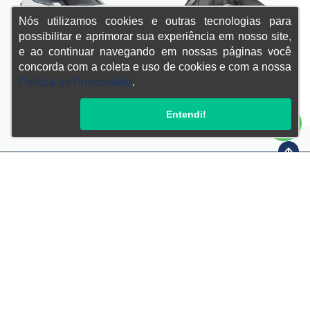
Nós utilizamos cookies e outras tecnologias para
possibilitar e aprimorar sua experiência em nosso site,
e ao continuar navegando em nossas páginas você
NOVO HYUNDAI I20 2027
NOVO CRETA 2027
concorda com a coleta e uso de cookies e com a nossa
Política de Privacidade
.
A partir de R$ 99990
A partir de R$ 156590
SAIBA MAIS
SAIBA MAIS
Entendi!
Confira endereços, telefones e horários, selecionando a unidade
abaixo:
Hyundai Duque de Caxias
Hyundai Campo Grande